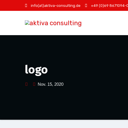
Zum
info(at)aktiva-consulting.de
+49 (0)69 8671094-
Inhalt
springen
logo
Nov. 15, 2020