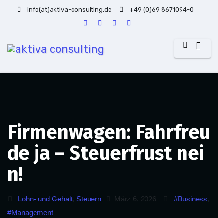
Zum
info(at)aktiva-consulting.de
+49 (0)69 8671094-0
Inhalt
springen
Firmenwagen: Fahrfreu
de ja – Steuerfrust nei
n!
Lohn- und Gehalt
,
Steuern
März 6, 2026
#Business
,
#Management