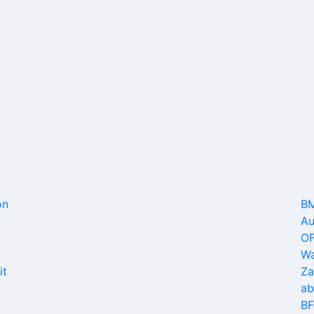
on
BM
Au
OF
Wa
it
Za
ab
BF