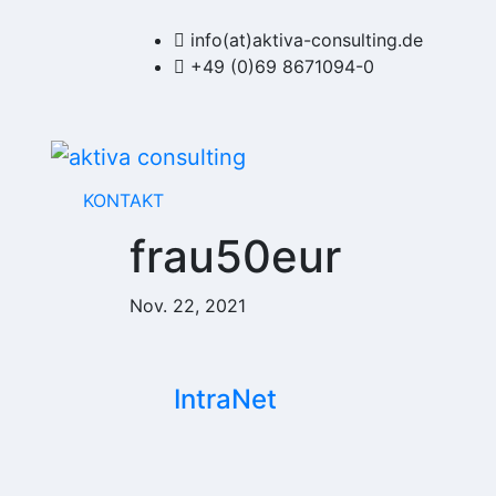
Zum
Inhalt
info(at)aktiva-consulting.de
springen
+49 (0)69 8671094-0
KONTAKT
frau50eur
Nov. 22, 2021
IntraNet