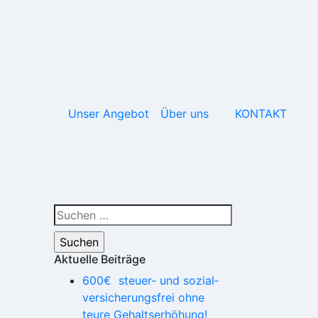
Unser Angebot
Über uns
KONTAKT
Suchen
nach:
Aktuelle Beiträge
600€ steuer- und so­zial­
ver­si­che­rungs­frei ohne
teure Gehaltserhöhung!