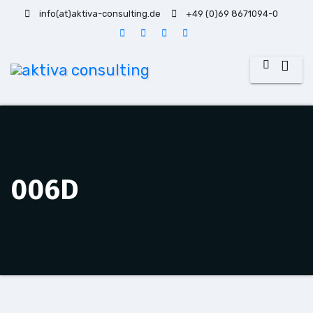
Zum
info(at)aktiva-consulting.de
+49 (0)69 8671094-0
Inhalt
springen
006D