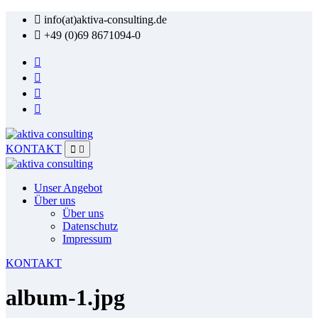
Zum
info(at)aktiva-consulting.de
Inhalt
+49 (0)69 8671094-0
springen
KONTAKT
Unser Angebot
Über uns
Über uns
Datenschutz
Impressum
KONTAKT
album-1.jpg