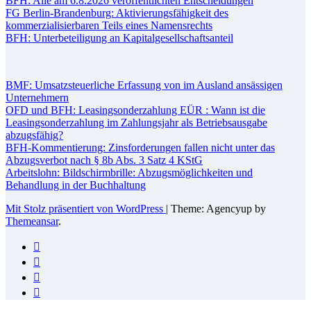
BFH: Alle am 6.8.2026 veröffentlichten Entscheidungen
FG Berlin-Brandenburg: Aktivierungsfähigkeit des
kommerzialisierbaren Teils eines Namensrechts
BFH: Unterbeteiligung an Kapitalgesellschaftsanteil
BMF: Umsatzsteuerliche Erfassung von im Ausland ansässigen
Unternehmern
OFD und BFH: Leasingsonderzahlung EÜR : Wann ist die
Leasingsonderzahlung im Zahlungsjahr als Betriebsausgabe
abzugsfähig?
BFH-Kommentierung: Zinsforderungen fallen nicht unter das
Abzugsverbot nach § 8b Abs. 3 Satz 4 KStG
Arbeitslohn: Bildschirmbrille: Abzugsmöglichkeiten und
Behandlung in der Buchhaltung
Mit Stolz präsentiert von WordPress
|
Theme: Agencyup by
Themeansar
.